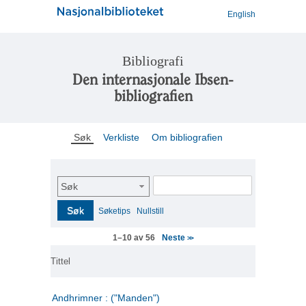
English
Bibliografi
Den internasjonale Ibsen-
bibliografien
Søk
Verkliste
Om bibliografien
Søk
Søk
Søketips
Nullstill
Neste
1–10 av 56
>>
Tittel
Andhrimner : ("Manden")