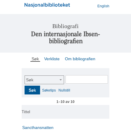
English
Bibliografi
Den internasjonale Ibsen-
bibliografien
Søk
Verkliste
Om bibliografien
Søk
Søk
Søketips
Nullstill
1–10 av 10
Tittel
Sancthansnatten