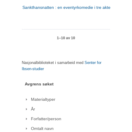
Sankthansnatten : en eventyrkomedie i tre akter
1–10 av 10
Nasjonalbiblioteket i samarbeid med
Senter for
Ibsen-studier
Avgrens søket
Materialtyper
År
Forfatter/person
Omtalt navn