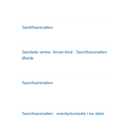
Sankthansnatten
Samlede verker. Annet bind : Sancthansnatten ; Fru Inger ti
Østråt
Sancthansnatten
Sancthansnatten : eventyrkomedie i tre akter