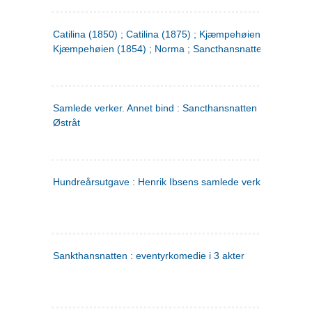
Catilina (1850) ; Catilina (1875) ; Kjæmpehøien (1850) ;
Kjæmpehøien (1854) ; Norma ; Sancthansnatten
Samlede verker. Annet bind : Sancthansnatten ; Fru Inger ti
Østråt
Hundreårsutgave : Henrik Ibsens samlede verker. 2
Sankthansnatten : eventyrkomedie i 3 akter