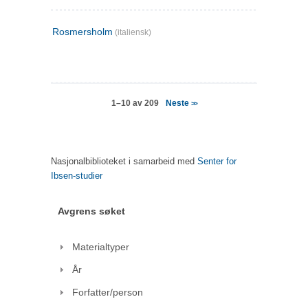
Rosmersholm
(italiensk)
Neste
1–10 av 209
>>
Nasjonalbiblioteket i samarbeid med
Senter for
Ibsen-studier
Avgrens søket
Materialtyper
År
Forfatter/person