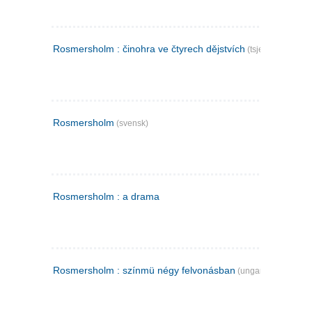
Rosmersholm : činohra ve čtyrech dějstvích
(tsjekkisk)
Rosmersholm
(svensk)
Rosmersholm : a drama
Rosmersholm : színmü négy felvonásban
(ungarsk)