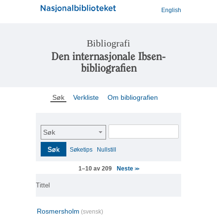
English
Bibliografi
Den internasjonale Ibsen-
bibliografien
Søk
Verkliste
Om bibliografien
Søk
Søk
Søketips
Nullstill
Neste
1–10 av 209
>>
Tittel
Rosmersholm
(svensk)