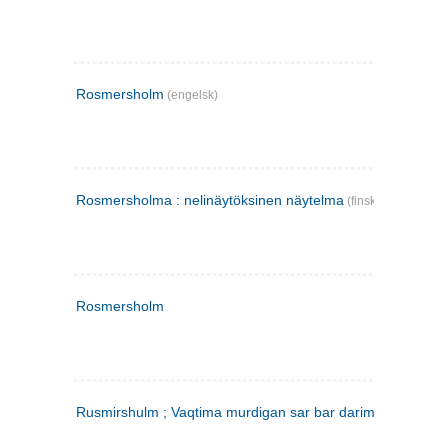
Rosmersholm
(engelsk)
Rosmersholma : nelinäytöksinen näytelma
(finsk)
Rosmersholm
Rusmirshulm ; Vaqtima murdigan sar bar darim
(farsi)