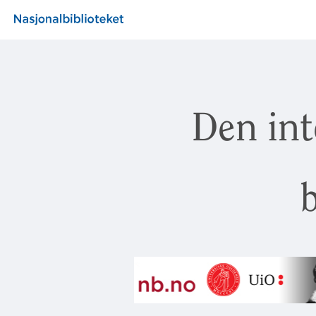
Den int
b