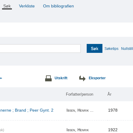
Søk
Verkliste
Om bibliografien
Søk
Søketips
Nullstill
Utskrift
Eksporter
>>
Forfatter/person
År
erne ; Brand ; Peer Gynt. 2
1978
Ibsen, Henrik ...
1922
Ibsen, Henrik
sk)