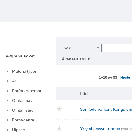
Søk
Avgrens søket
Avansert søk ▾
Materialtyper
Neste
1–10 av 93
År
Forfatter/person
Tittel
Omtalt navn
Samlede verker : Kongs-emn
Omtalt sted
Form/genre
Yr ymhonwyr : drama
(walisi
Utgiver