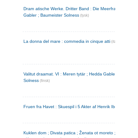
Dram atische Werke. Dritter Band : Die Meerfrau ; Hedda
Gabler ; Baumeister Solness
(tysk)
La donna del mare : commedia in cinque atti
(italiensk)
Valitut draamat. VI : Meren tytär ; Hedda Gabler ; Rakentaj
Solness
(finsk)
Fruen fra Havet : Skuespil i 5 Akter af Henrik Ibsen
Kuklen dom ; Divata patica ; Ženata ot moreto ; Malkijat Ejo