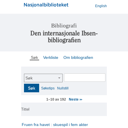
English
Bibliografi
Den internasjonale Ibsen-
bibliografien
Søk
Verkliste
Om bibliografien
Søk
Søk
Søketips
Nullstill
Neste
1–10 av 192
>>
Tittel
Fruen fra havet : skuespil i fem akter