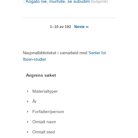
; Kogato nie, murtvite, se subudim
(bulgarsk)
Neste
1–10 av 192
>>
Nasjonalbiblioteket i samarbeid med
Senter for
Ibsen-studier
Avgrens søket
Materialtyper
År
Forfatter/person
Omtalt navn
Omtalt sted