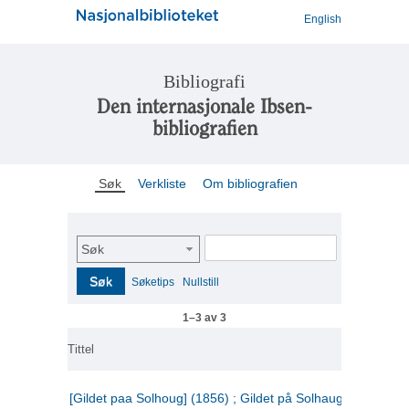
English
Bibliografi
Den internasjonale Ibsen-
bibliografien
Søk
Verkliste
Om bibliografien
Søk
Søk
Søketips
Nullstill
1–3 av 3
Tittel
[Gildet paa Solhoug] (1856) ; Gildet på Solhaug (1883) ;