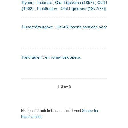
Rypen i Justedal ; Olaf Liljekrans (1857) ; Olaf Liljekrans
(1902) ; Fjeldfuglen ; Olaf Liljekrans (1877/78)]
Hundreårsutgave : Henrik Ibsens samlede verker. 3
Fjeldfuglen : en romantisk opera
1–3 av 3
Nasjonalbiblioteket i samarbeid med
Senter for
Ibsen-studier