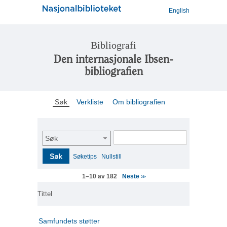
English
Bibliografi
Den internasjonale Ibsen-
bibliografien
Søk
Verkliste
Om bibliografien
Søk
Søk
Søketips
Nullstill
Neste
1–10 av 182
>>
Tittel
Samfundets støtter