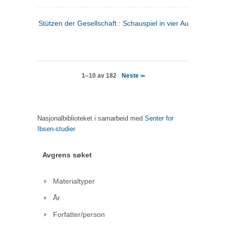
Stützen der Gesellschaft : Schauspiel in vier Aufzügen
(tysk
Neste
1–10 av 182
>>
Nasjonalbiblioteket i samarbeid med
Senter for
Ibsen-studier
Avgrens søket
Materialtyper
År
Forfatter/person