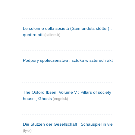
Le colonne della società (Samfundets stötter) : commedia 
quattro atti
(italiensk)
Podpory spoleczenstwa : sztuka w szterech aktach
(polsk)
The Oxford Ibsen. Volume V : Pillars of society ; A doll's
house ; Ghosts
(engelsk)
Die Stützen der Gesellschaft : Schauspiel in vier Aufzügen
(tysk)