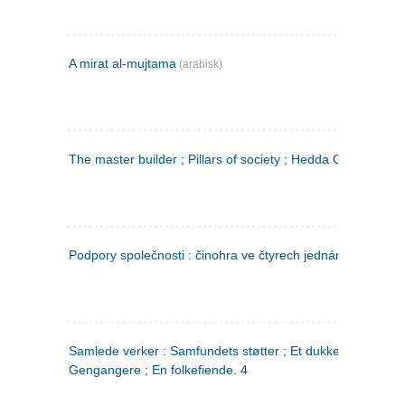
A mirat al-mujtama
(arabisk)
The master builder ; Pillars of society ; Hedda Gabler
Podpory společnosti : činohra ve čtyrech jednáních
(tsjekkis
Samlede verker : Samfundets støtter ; Et dukkehjem ;
Gengangere ; En folkefiende. 4