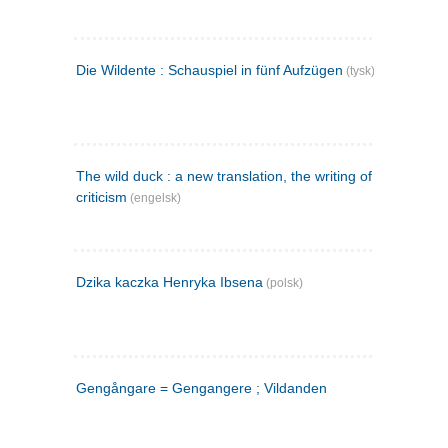
Die Wildente : Schauspiel in fünf Aufzügen
(tysk)
The wild duck : a new translation, the writing of the play,
criticism
(engelsk)
Dzika kaczka Henryka Ibsena
(polsk)
Gengångare = Gengangere ; Vildanden