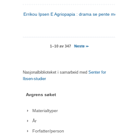
Errikou Ipsen E Agriopapia : drama se pente mere
(gresk)
Neste
1–10 av 347
>>
Nasjonalbiblioteket i samarbeid med
Senter for
Ibsen-studier
Avgrens søket
Materialtyper
År
Forfatter/person