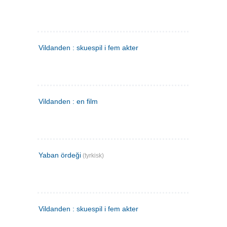
Vildanden : skuespil i fem akter
Vildanden : en film
Yaban ördeği
(tyrkisk)
Vildanden : skuespil i fem akter