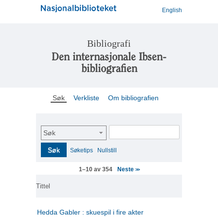
English
Bibliografi
Den internasjonale Ibsen-
bibliografien
Søk
Verkliste
Om bibliografien
Søk
Søk
Søketips
Nullstill
Neste
1–10 av 354
>>
Tittel
Hedda Gabler : skuespil i fire akter