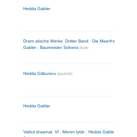
Hedda Gabler
Dram atische Werke. Dritter Band : Die Meerfrau ; Hedda
Gabler ; Baumeister Solness
(tysk)
Hedda Gâbureru
(japansk)
Hedda Gabler
Valitut draamat. VI : Meren tytär ; Hedda Gabler ; Rakentaj