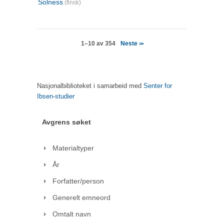
Solness
(finsk)
Neste
1–10 av 354
>>
Nasjonalbiblioteket i samarbeid med
Senter for
Ibsen-studier
Avgrens søket
Materialtyper
År
Forfatter/person
Generelt emneord
Omtalt navn