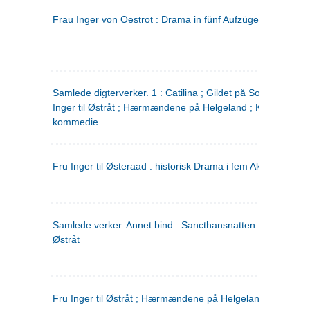
Frau Inger von Oestrot : Drama in fünf Aufzügen
(tysk)
Samlede digterverker. 1 : Catilina ; Gildet på Solhaug ; Fru
Inger til Østråt ; Hærmændene på Helgeland ; Kjærlighede
kommedie
Fru Inger til Østeraad : historisk Drama i fem Akter
Samlede verker. Annet bind : Sancthansnatten ; Fru Inger ti
Østråt
Fru Inger til Østråt ; Hærmændene på Helgeland