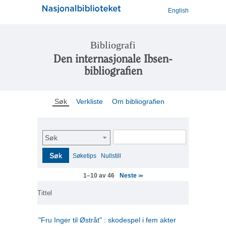
English
Bibliografi
Den internasjonale Ibsen-
bibliografien
Søk
Verkliste
Om bibliografien
Søk
Søk
Søketips
Nullstill
Neste
1–10 av 46
>>
Tittel
"Fru Inger til Østråt" : skodespel i fem akter