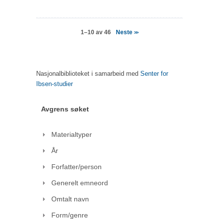
Neste
1–10 av 46
>>
Nasjonalbiblioteket i samarbeid med
Senter for
Ibsen-studier
Avgrens søket
Materialtyper
År
Forfatter/person
Generelt emneord
Omtalt navn
Form/genre