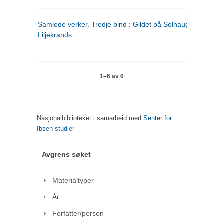
Samlede verker. Tredje bind : Gildet på Solhaug ; Olaf
Liljekrands
1–6 av 6
Nasjonalbiblioteket i samarbeid med
Senter for
Ibsen-studier
Avgrens søket
Materialtyper
År
Forfatter/person