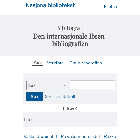
English
Bibliografi
Den internasjonale Ibsen-
bibliografien
Søk
Verkliste
Om bibliografien
Søk
Søk
Søketips
Nullstill
1–6 av 6
Tittel
Valitut draamat. I : Päiväkummun pidot ; Rakkauden kome