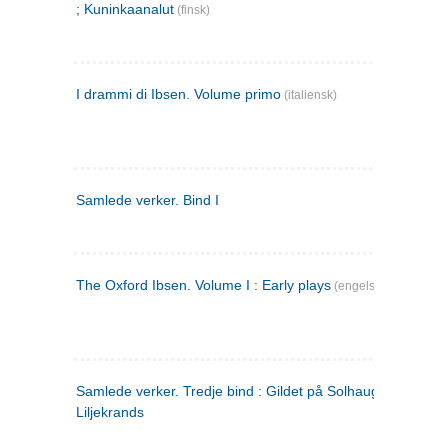
; Kuninkaanalut
(finsk)
I drammi di Ibsen. Volume primo
(italiensk)
Samlede verker. Bind I
The Oxford Ibsen. Volume I : Early plays
(engelsk)
Samlede verker. Tredje bind : Gildet på Solhaug ; Olaf
Liljekrands