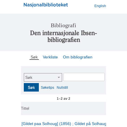
English
Bibliografi
Den internasjonale Ibsen-
bibliografien
Søk
Verkliste
Om bibliografien
Søk
Søk
Søketips
Nullstill
1–2 av 2
Tittel
[Gildet paa Solhoug] (1856) ; Gildet på Solhaug (1883) ;