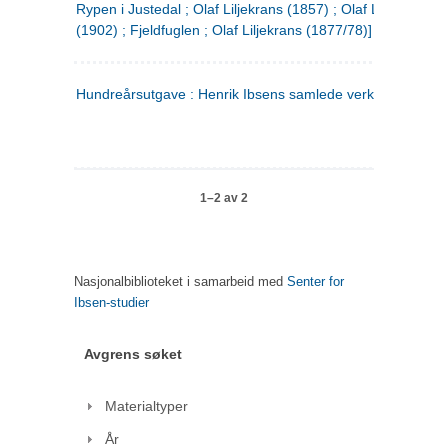
Rypen i Justedal ; Olaf Liljekrans (1857) ; Olaf Liljekrans
(1902) ; Fjeldfuglen ; Olaf Liljekrans (1877/78)]
Hundreårsutgave : Henrik Ibsens samlede verker. 3
1–2 av 2
Nasjonalbiblioteket i samarbeid med
Senter for
Ibsen-studier
Avgrens søket
Materialtyper
År