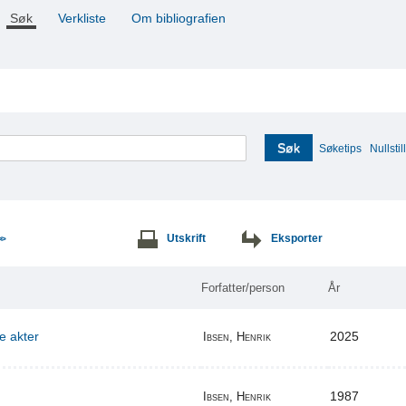
Søk
Verkliste
Om bibliografien
Søk
Søketips
Nullstill
Utskrift
Eksporter
>>
Forfatter/person
År
re akter
2025
Ibsen, Henrik
1987
Ibsen, Henrik