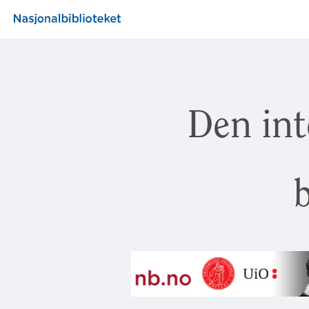
Den int
b