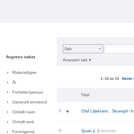
Søk
Avgrens søket
Avansert søk ▾
Materialtyper
Neste
1–10 av 15
År
Forfatter/person
Tittel
Generelt emneord
e
Olaf Liljekrans : Skuespil i t
Omtalt navn
Omtalt verk
Quan ji. 2
(kinesisk)
Form/genre