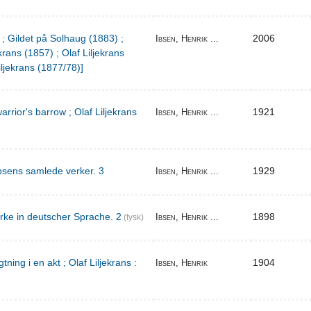
 ; Gildet på Solhaug (1883) ;
2006
Ibsen, Henrik ...
krans (1857) ; Olaf Liljekrans
iljekrans (1877/78)]
warrior's barrow ; Olaf Liljekrans
1921
Ibsen, Henrik ...
bsens samlede verker. 3
1929
Ibsen, Henrik ...
rke in deutscher Sprache. 2
1898
Ibsen, Henrik ...
(tysk)
ing i en akt ; Olaf Liljekrans :
1904
Ibsen, Henrik