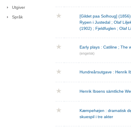
Utgiver
[Gildet paa Solhoug] (1856)
Språk
Rypen i Justedal ; Olaf Lilje
(1902) ; Fjeldfuglen ; Olaf L
Early plays : Catiline ; The 
(engelsk)
Hundreårsutgave : Henrik I
Henrik Ibsens sämtliche We
Kæmpehøjen : dramatisk digtn
skuespil i tre akter