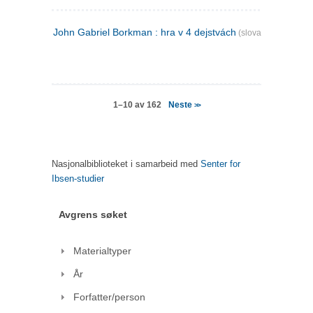
John Gabriel Borkman : hra v 4 dejstvách
(slovakisk)
Neste
1–10 av 162
>>
Nasjonalbiblioteket i samarbeid med
Senter for
Ibsen-studier
Avgrens søket
Materialtyper
År
Forfatter/person