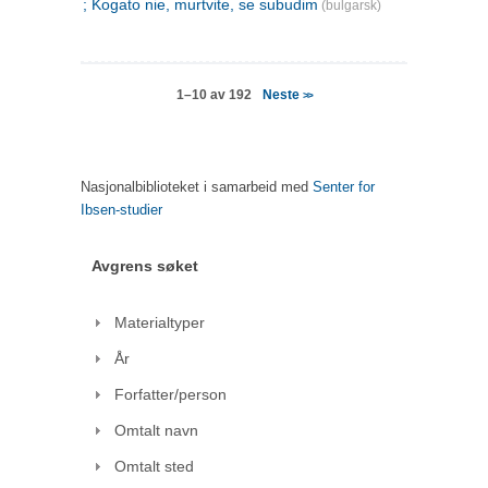
; Kogato nie, murtvite, se subudim
(bulgarsk)
Neste
1–10 av 192
>>
Nasjonalbiblioteket i samarbeid med
Senter for
Ibsen-studier
Avgrens søket
Materialtyper
År
Forfatter/person
Omtalt navn
Omtalt sted