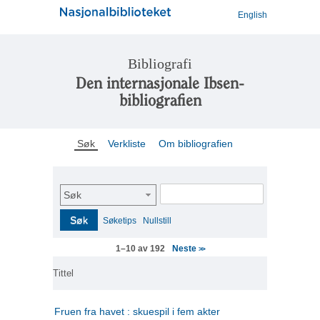
English
Bibliografi
Den internasjonale Ibsen-
bibliografien
Søk
Verkliste
Om bibliografien
Søk
Søk
Søketips
Nullstill
Neste
1–10 av 192
>>
Tittel
Fruen fra havet : skuespil i fem akter