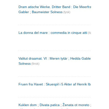
Dram atische Werke. Dritter Band : Die Meerfrau ; Hedda
Gabler ; Baumeister Solness
(tysk)
La donna del mare : commedia in cinque atti
(italiensk)
Valitut draamat. VI : Meren tytär ; Hedda Gabler ; Rakentaj
Solness
(finsk)
Fruen fra Havet : Skuespil i 5 Akter af Henrik Ibsen
Kuklen dom ; Divata patica ; Ženata ot moreto ; Malkijat Ejo