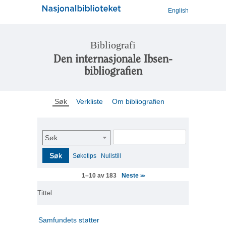
English
Bibliografi
Den internasjonale Ibsen-
bibliografien
Søk
Verkliste
Om bibliografien
Søk
Søk
Søketips
Nullstill
Neste
1–10 av 183
>>
Tittel
Samfundets støtter