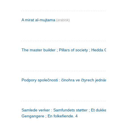
A mirat al-mujtama
(arabisk)
The master builder ; Pillars of society ; Hedda Gabler
Podpory společnosti : činohra ve čtyrech jednáních
(tsjekkis
Samlede verker : Samfundets støtter ; Et dukkehjem ;
Gengangere ; En folkefiende. 4