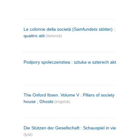
Le colonne della società (Samfundets stötter) : commedia 
quattro atti
(italiensk)
Podpory spoleczenstwa : sztuka w szterech aktach
(polsk)
The Oxford Ibsen. Volume V : Pillars of society ; A doll's
house ; Ghosts
(engelsk)
Die Stützen der Gesellschaft : Schauspiel in vier Aufzügen
(tysk)