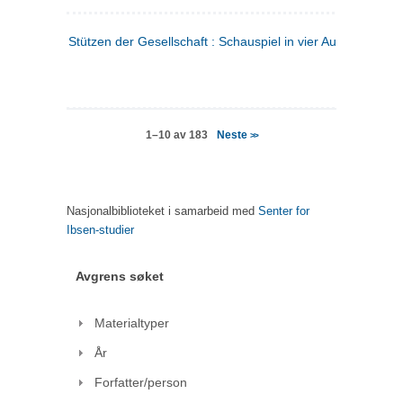
Stützen der Gesellschaft : Schauspiel in vier Aufzügen
(tysk
Neste
1–10 av 183
>>
Nasjonalbiblioteket i samarbeid med
Senter for
Ibsen-studier
Avgrens søket
Materialtyper
År
Forfatter/person