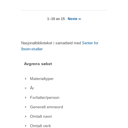
Neste
1–10 av 15
>>
Nasjonalbiblioteket i samarbeid med
Senter for
Ibsen-studier
Avgrens søket
Materialtyper
År
Forfatter/person
Generelt emneord
Omtalt navn
Omtalt verk