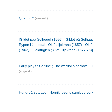
Quan ji. 2
(kinesisk)
[Gildet paa Solhoug] (1856) ; Gildet på Solhaug (1883) ;
Rypen i Justedal ; Olaf Liljekrans (1857) ; Olaf Liljekrans
(1902) ; Fjeldfuglen ; Olaf Liljekrans (1877/78)]
Early plays : Catiline ; The warrior's barrow ; Olaf Liljekran
(engelsk)
Hundreårsutgave : Henrik Ibsens samlede verker. 3