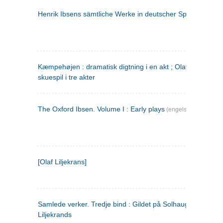
Henrik Ibsens sämtliche Werke in deutscher Sprache. 2
(ty
Kæmpehøjen : dramatisk digtning i en akt ; Olaf Liljekrans 
skuespil i tre akter
The Oxford Ibsen. Volume I : Early plays
(engelsk)
[Olaf Liljekrans]
Samlede verker. Tredje bind : Gildet på Solhaug ; Olaf
Liljekrands