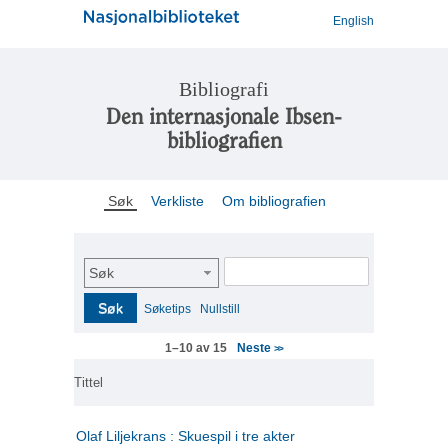
English
Bibliografi
Den internasjonale Ibsen-
bibliografien
Søk
Verkliste
Om bibliografien
Søk
Søk
Søketips
Nullstill
Neste
1–10 av 15
>>
Tittel
Olaf Liljekrans : Skuespil i tre akter