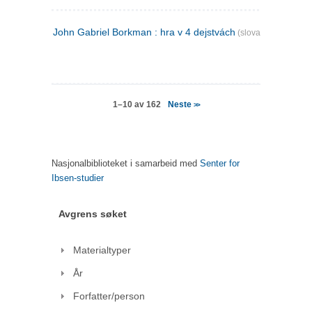
John Gabriel Borkman : hra v 4 dejstvách
(slovakisk)
Neste
1–10 av 162
>>
Nasjonalbiblioteket i samarbeid med
Senter for
Ibsen-studier
Avgrens søket
Materialtyper
År
Forfatter/person