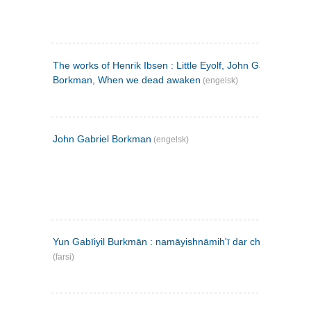
The works of Henrik Ibsen : Little Eyolf, John Gabriel
Borkman, When we dead awaken
(engelsk)
John Gabriel Borkman
(engelsk)
Yun Gabīiyil Burkmān : namāyishnāmihʹī dar chahār pardih
(farsi)