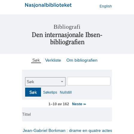
English
Bibliografi
Den internasjonale Ibsen-
bibliografien
Søk
Verkliste
Om bibliografien
Søk
Søk
Søketips
Nullstill
Neste
1–10 av 162
>>
Tittel
Jean-Gabriel Borkman : drame en quatre actes
(fransk)