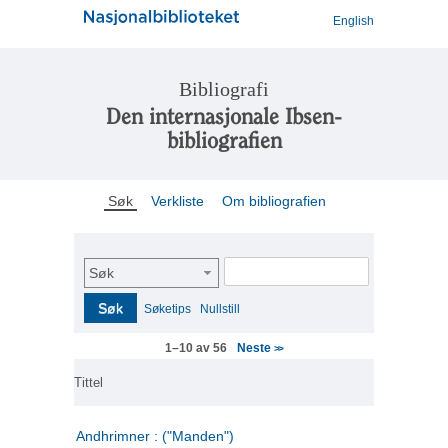
English
Bibliografi
Den internasjonale Ibsen-
bibliografien
Søk
Verkliste
Om bibliografien
Søk
Søk
Søketips
Nullstill
Neste
1–10 av 56
>>
Tittel
Andhrimner : ("Manden")