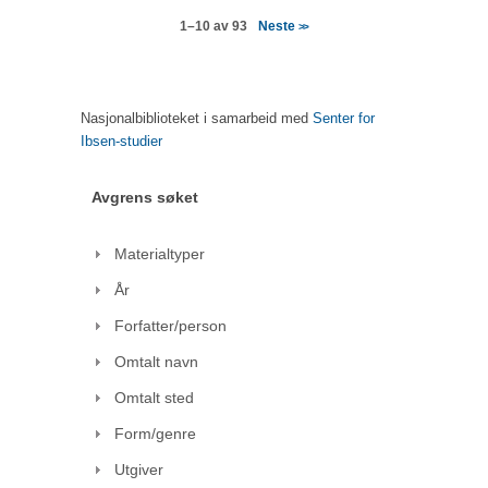
Neste
1–10 av 93
>>
Nasjonalbiblioteket i samarbeid med
Senter for
Ibsen-studier
Avgrens søket
Materialtyper
År
Forfatter/person
Omtalt navn
Omtalt sted
Form/genre
Utgiver