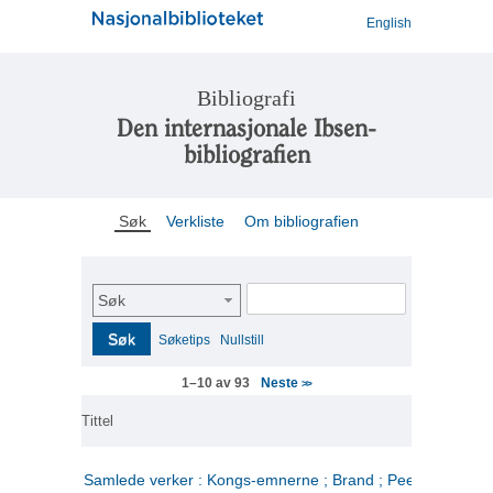
English
Bibliografi
Den internasjonale Ibsen-
bibliografien
Søk
Verkliste
Om bibliografien
Søk
Søk
Søketips
Nullstill
Neste
1–10 av 93
>>
Tittel
Samlede verker : Kongs-emnerne ; Brand ; Peer Gynt. 2