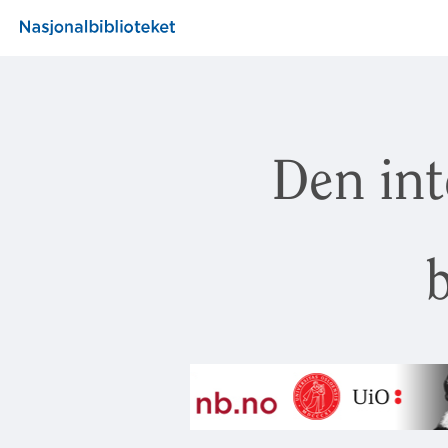
Den int
b