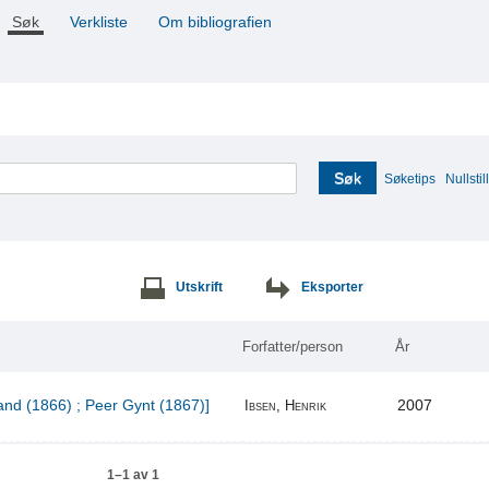
Søk
Verkliste
Om bibliografien
Søk
Søketips
Nullstill
Utskrift
Eksporter
Forfatter/person
År
and (1866) ; Peer Gynt (1867)]
2007
Ibsen, Henrik
1–1 av 1