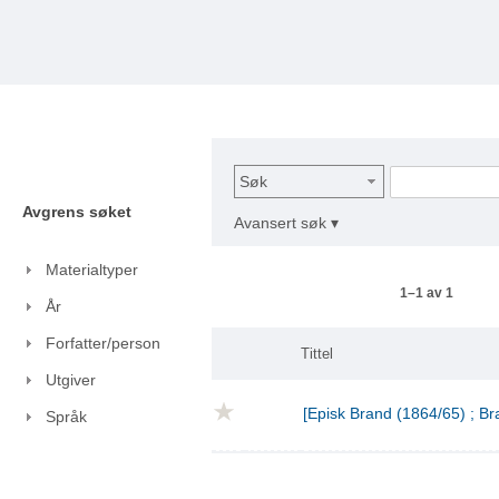
Søk
Avgrens søket
Avansert søk ▾
Materialtyper
1–1 av 1
År
Forfatter/person
Tittel
Utgiver
[Episk Brand (1864/65) ; Br
Språk