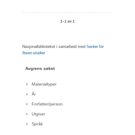
1–1 av 1
Nasjonalbiblioteket i samarbeid med
Senter for
Ibsen-studier
Avgrens søket
Materialtyper
År
Forfatter/person
Utgiver
Språk