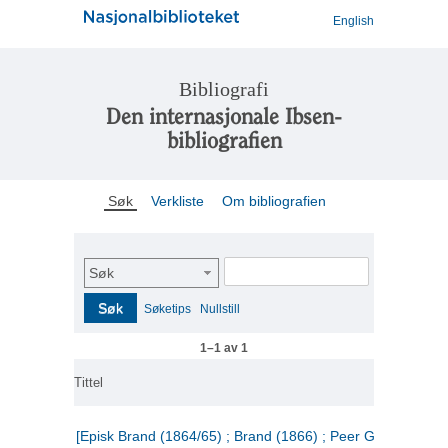
English
Bibliografi
Den internasjonale Ibsen-
bibliografien
Søk
Verkliste
Om bibliografien
Søk
Søk
Søketips
Nullstill
1–1 av 1
Tittel
[Episk Brand (1864/65) ; Brand (1866) ; Peer Gynt (1867)]