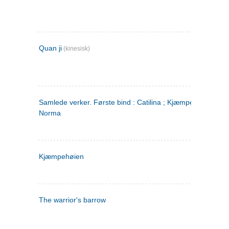
Quan ji
(kinesisk)
Samlede verker. Første bind : Catilina ; Kjæmpehøien ;
Norma
Kjæmpehøien
The warrior's barrow