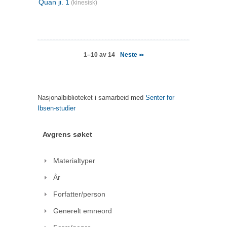
Quan ji. 1
(kinesisk)
Neste
1–10 av 14
>>
Nasjonalbiblioteket i samarbeid med
Senter for
Ibsen-studier
Avgrens søket
Materialtyper
År
Forfatter/person
Generelt emneord