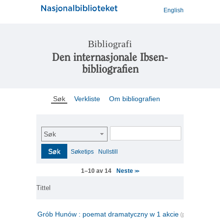
English
Bibliografi
Den internasjonale Ibsen-
bibliografien
Søk
Verkliste
Om bibliografien
Søk
Søk
Søketips
Nullstill
Neste
1–10 av 14
>>
Tittel
Grób Hunów : poemat dramatyczny w 1 akcie
(polsk)