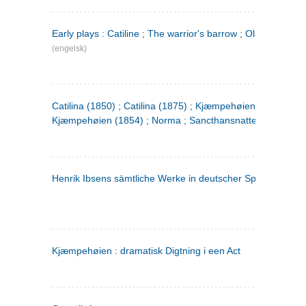
Early plays : Catiline ; The warrior's barrow ; Olaf Liljekran
(engelsk)
Catilina (1850) ; Catilina (1875) ; Kjæmpehøien (1850) ;
Kjæmpehøien (1854) ; Norma ; Sancthansnatten
Henrik Ibsens sämtliche Werke in deutscher Sprache. 2
(ty
Kjæmpehøien : dramatisk Digtning i een Act