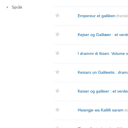
Språk
Empereur et galiléen
(fransk)
Kejser og Galilæer : et verd
I drammi di Ibsen. Volume 
Keisars un Galileetis : dra
Keiser og galileer : et verde
Hwangje wa Kallilli saram
(k