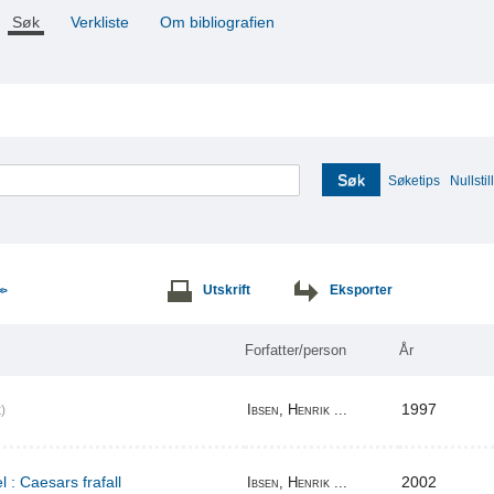
Søk
Verkliste
Om bibliografien
Søk
Søketips
Nullstill
Utskrift
Eksporter
>>
Forfatter/person
År
1997
Ibsen, Henrik ...
)
l : Caesars frafall
2002
Ibsen, Henrik ...