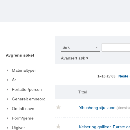
Søk
Avgrens søket
Avansert søk ▾
Materialtyper
Neste
1–10 av 63
År
Forfatter/person
Tittel
Generelt emneord
Yibusheng xiju xuan
(kinesisk
Omtalt navn
Form/genre
Keiser og galileer. Første de
Utgiver