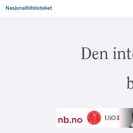
Den int
b