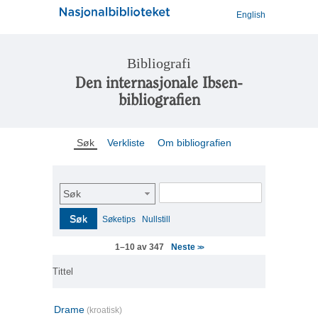
English
Bibliografi
Den internasjonale Ibsen-
bibliografien
Søk
Verkliste
Om bibliografien
Søk
Søk
Søketips
Nullstill
Neste
1–10 av 347
>>
Tittel
Drame
(kroatisk)