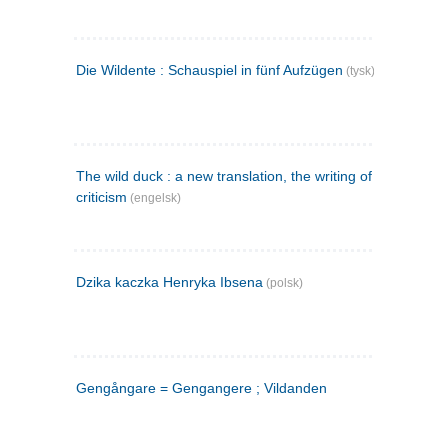
Die Wildente : Schauspiel in fünf Aufzügen
(tysk)
The wild duck : a new translation, the writing of the play,
criticism
(engelsk)
Dzika kaczka Henryka Ibsena
(polsk)
Gengångare = Gengangere ; Vildanden