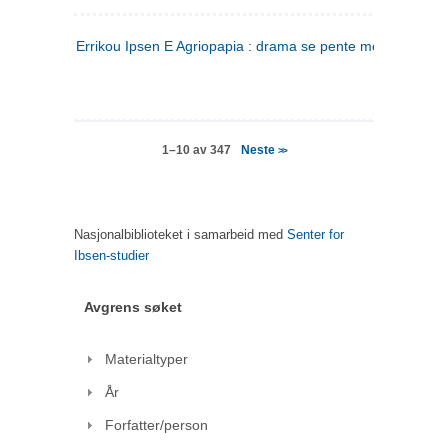
Errikou Ipsen E Agriopapia : drama se pente mere
(gresk)
Neste
1–10 av 347
>>
Nasjonalbiblioteket i samarbeid med
Senter for
Ibsen-studier
Avgrens søket
Materialtyper
År
Forfatter/person