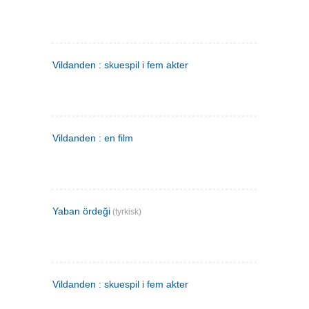
Vildanden : skuespil i fem akter
Vildanden : en film
Yaban ördeği
(tyrkisk)
Vildanden : skuespil i fem akter