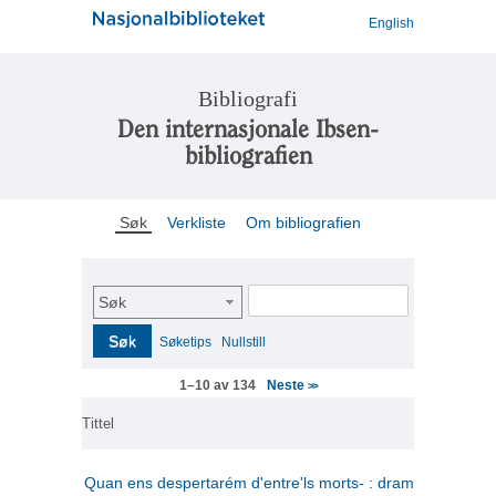
English
Bibliografi
Den internasjonale Ibsen-
bibliografien
Søk
Verkliste
Om bibliografien
Søk
Søk
Søketips
Nullstill
Neste
1–10 av 134
>>
Tittel
Quan ens despertarém d'entre'ls morts- : drama en tres