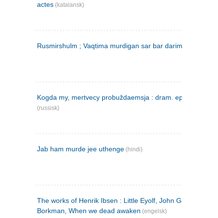
actes
(katalansk)
Rusmirshulm ; Vaqtima murdigan sar bar darim
(farsi)
Kogda my, mertvecy probuždaemsja : dram. epilog v 3 d
(russisk)
Jab ham murde jee uthenge
(hindi)
The works of Henrik Ibsen : Little Eyolf, John Gabriel
Borkman, When we dead awaken
(engelsk)