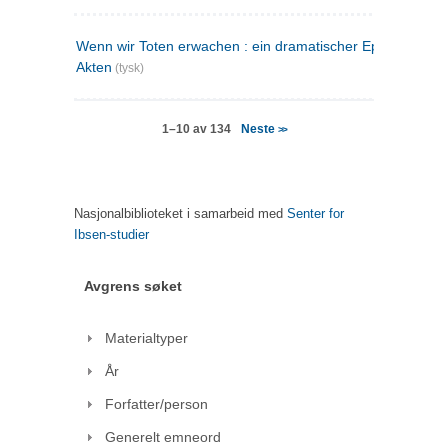
Wenn wir Toten erwachen : ein dramatischer Epilog in drei
Akten
(tysk)
Neste
1–10 av 134
>>
Nasjonalbiblioteket i samarbeid med
Senter for
Ibsen-studier
Avgrens søket
Materialtyper
År
Forfatter/person
Generelt emneord