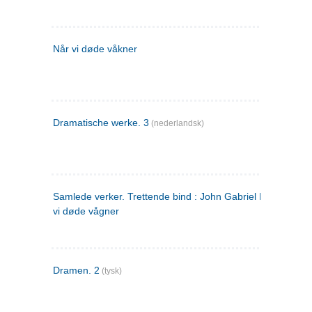
Når vi døde våkner
Dramatische werke. 3
(nederlandsk)
Samlede verker. Trettende bind : John Gabriel Borkman ; 
vi døde vågner
Dramen. 2
(tysk)