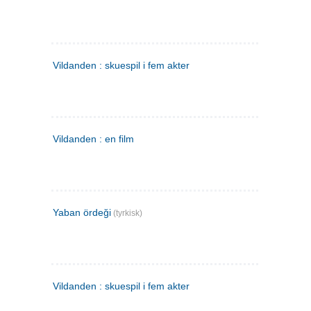
Vildanden : skuespil i fem akter
Vildanden : en film
Yaban ördeği
(tyrkisk)
Vildanden : skuespil i fem akter