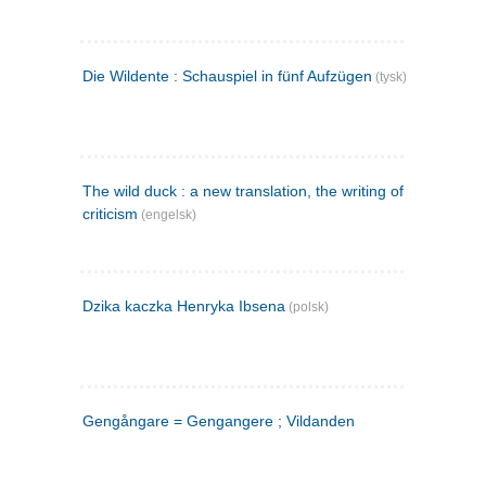
Die Wildente : Schauspiel in fünf Aufzügen
(tysk)
The wild duck : a new translation, the writing of the play,
criticism
(engelsk)
Dzika kaczka Henryka Ibsena
(polsk)
Gengångare = Gengangere ; Vildanden