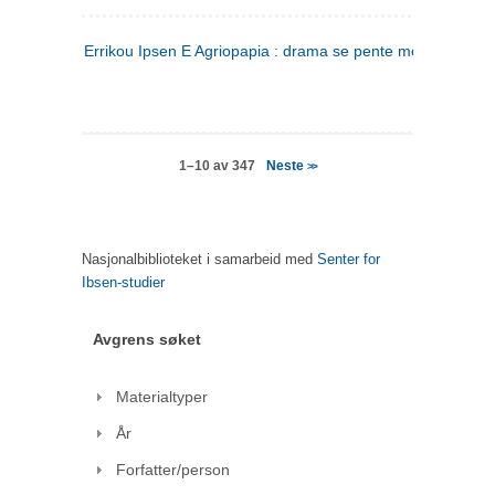
Errikou Ipsen E Agriopapia : drama se pente mere
(gresk)
Neste
1–10 av 347
>>
Nasjonalbiblioteket i samarbeid med
Senter for
Ibsen-studier
Avgrens søket
Materialtyper
År
Forfatter/person