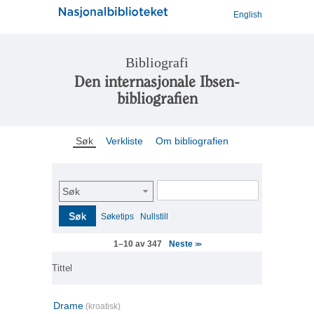
English
Bibliografi
Den internasjonale Ibsen-
bibliografien
Søk
Verkliste
Om bibliografien
Søk
Søk
Søketips
Nullstill
Neste
1–10 av 347
>>
Tittel
Drame
(kroatisk)