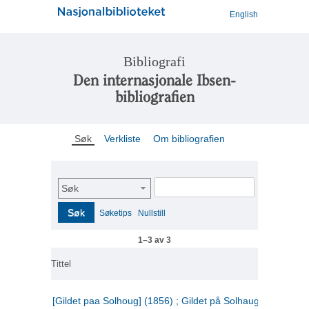
English
Bibliografi
Den internasjonale Ibsen-
bibliografien
Søk
Verkliste
Om bibliografien
Søk
Søk
Søketips
Nullstill
1–3 av 3
Tittel
[Gildet paa Solhoug] (1856) ; Gildet på Solhaug (1883) ;