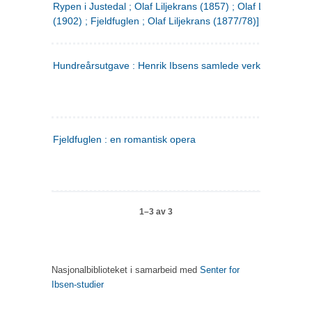
Rypen i Justedal ; Olaf Liljekrans (1857) ; Olaf Liljekrans
(1902) ; Fjeldfuglen ; Olaf Liljekrans (1877/78)]
Hundreårsutgave : Henrik Ibsens samlede verker. 3
Fjeldfuglen : en romantisk opera
1–3 av 3
Nasjonalbiblioteket i samarbeid med
Senter for
Ibsen-studier