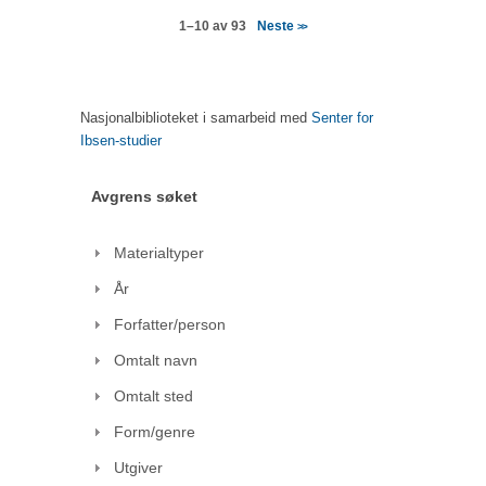
Neste
1–10 av 93
>>
Nasjonalbiblioteket i samarbeid med
Senter for
Ibsen-studier
Avgrens søket
Materialtyper
År
Forfatter/person
Omtalt navn
Omtalt sted
Form/genre
Utgiver