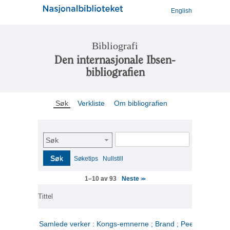
English
Bibliografi
Den internasjonale Ibsen-
bibliografien
Søk
Verkliste
Om bibliografien
Søk
Søk
Søketips
Nullstill
Neste
1–10 av 93
>>
Tittel
Samlede verker : Kongs-emnerne ; Brand ; Peer Gynt. 2