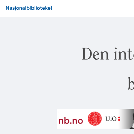
Den int
b