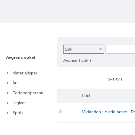
Søk
Avgrens søket
Avansert søk ▾
Materialtyper
1–1 av 1
År
Forfatter/person
Tittel
Utgiver
Vildanden ; Hvide heste ; 
Språk