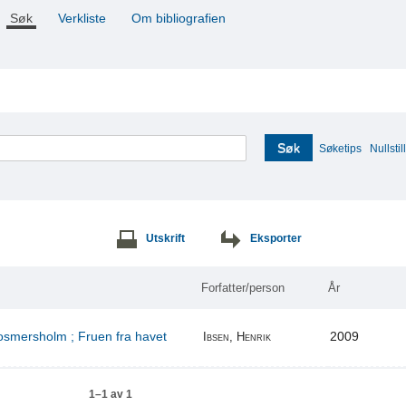
Søk
Verkliste
Om bibliografien
Søk
Søketips
Nullstill
Utskrift
Eksporter
Forfatter/person
År
Rosmersholm ; Fruen fra havet
2009
Ibsen, Henrik
1–1 av 1