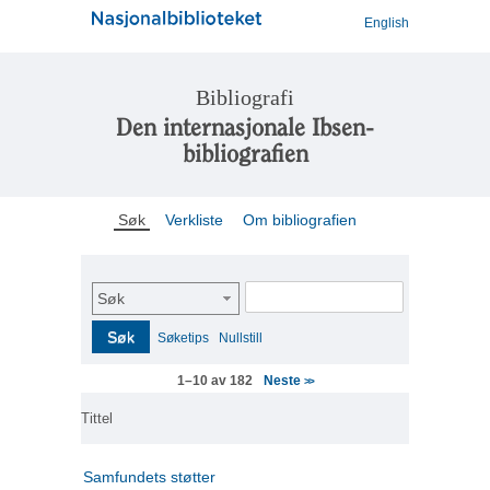
English
Bibliografi
Den internasjonale Ibsen-
bibliografien
Søk
Verkliste
Om bibliografien
Søk
Søk
Søketips
Nullstill
Neste
1–10 av 182
>>
Tittel
Samfundets støtter