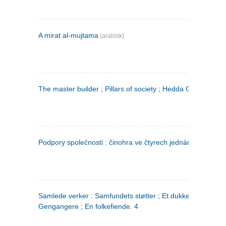
A mirat al-mujtama
(arabisk)
The master builder ; Pillars of society ; Hedda Gabler
Podpory společnosti : činohra ve čtyrech jednáních
(tsjekkis
Samlede verker : Samfundets støtter ; Et dukkehjem ;
Gengangere ; En folkefiende. 4