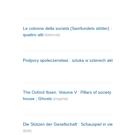
Le colonne della società (Samfundets stötter) : commedia 
quattro atti
(italiensk)
Podpory spoleczenstwa : sztuka w szterech aktach
(polsk)
The Oxford Ibsen. Volume V : Pillars of society ; A doll's
house ; Ghosts
(engelsk)
Die Stützen der Gesellschaft : Schauspiel in vier Aufzügen
(tysk)