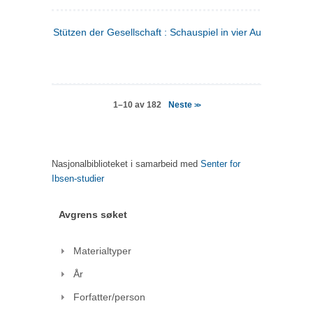
Stützen der Gesellschaft : Schauspiel in vier Aufzügen
(tysk
Neste
1–10 av 182
>>
Nasjonalbiblioteket i samarbeid med
Senter for
Ibsen-studier
Avgrens søket
Materialtyper
År
Forfatter/person