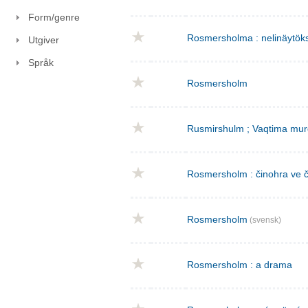
Form/genre
Rosmersholma : nelinäytök
Utgiver
Språk
Rosmersholm
Rusmirshulm ; Vaqtima mur
Rosmersholm : činohra ve č
Rosmersholm
(svensk)
Rosmersholm : a drama