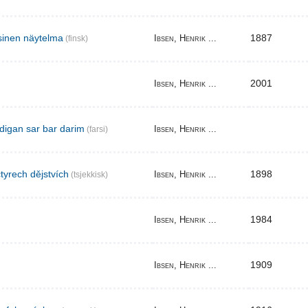
sinen näytelma
1887
Ibsen, Henrik ...
(finsk)
2001
Ibsen, Henrik ...
digan sar bar darim
Ibsen, Henrik ...
(farsi)
tyrech dějstvích
1898
Ibsen, Henrik ...
(tsjekkisk)
1984
Ibsen, Henrik ...
1909
Ibsen, Henrik ...