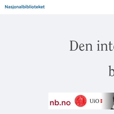
Den int
b