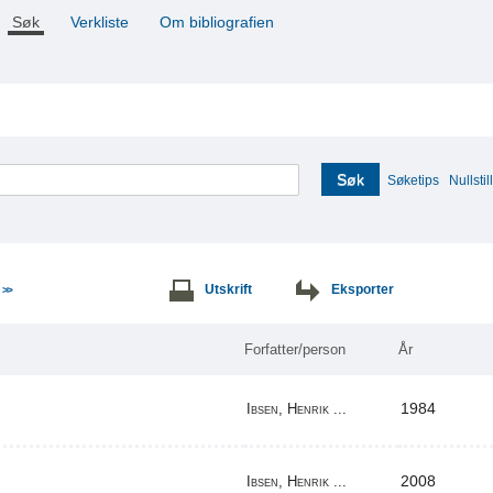
Søk
Verkliste
Om bibliografien
Søk
Søketips
Nullstill
e
Utskrift
Eksporter
>>
Forfatter/person
År
1984
Ibsen, Henrik ...
2008
Ibsen, Henrik ...