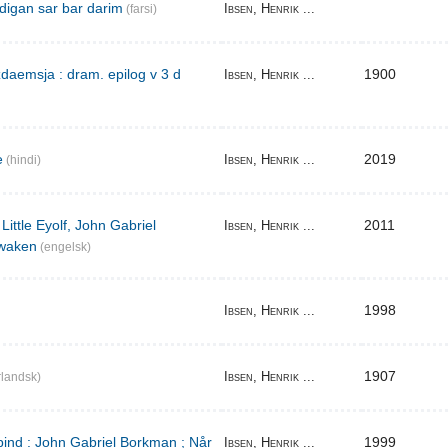
digan sar bar darim
Ibsen, Henrik ...
(farsi)
aemsja : dram. epilog v 3 d
1900
Ibsen, Henrik ...
e
2019
Ibsen, Henrik ...
(hindi)
Little Eyolf, John Gabriel
2011
Ibsen, Henrik ...
waken
(engelsk)
1998
Ibsen, Henrik ...
1907
Ibsen, Henrik ...
landsk)
bind : John Gabriel Borkman ; Når
1999
Ibsen, Henrik ...