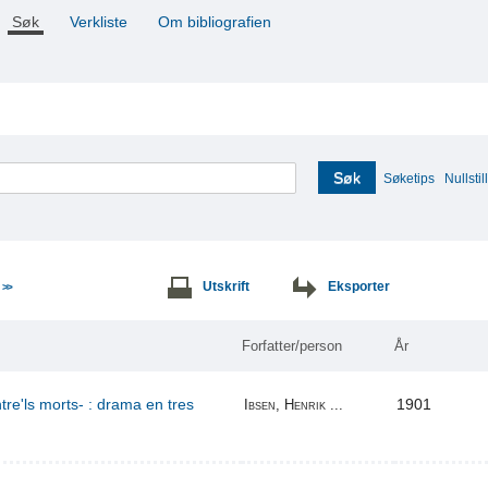
Søk
Verkliste
Om bibliografien
Søk
Søketips
Nullstill
e
Utskrift
Eksporter
>>
Forfatter/person
År
re'ls morts- : drama en tres
1901
Ibsen, Henrik ...