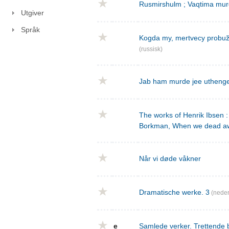
Rusmirshulm ; Vaqtima mur
Utgiver
Språk
Kogda my, mertvecy probužd
(russisk)
Jab ham murde jee utheng
The works of Henrik Ibsen : 
Borkman, When we dead a
Når vi døde våkner
Dramatische werke. 3
(neder
e
Samlede verker. Trettende 