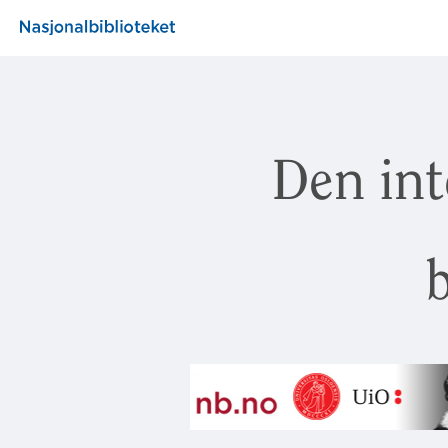
Den int
b