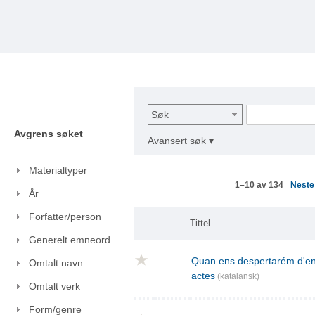
Søk
Avgrens søket
Avansert søk ▾
Materialtyper
Nest
1–10 av 134
År
Forfatter/person
Tittel
Generelt emneord
Quan ens despertarém d'ent
Omtalt navn
actes
(katalansk)
Omtalt verk
Form/genre