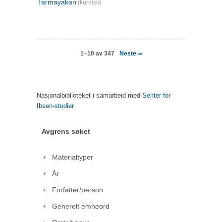
Tarmayakan
(kurdisk)
Neste
1–10 av 347
>>
Nasjonalbiblioteket i samarbeid med
Senter for
Ibsen-studier
Avgrens søket
Materialtyper
År
Forfatter/person
Generelt emneord