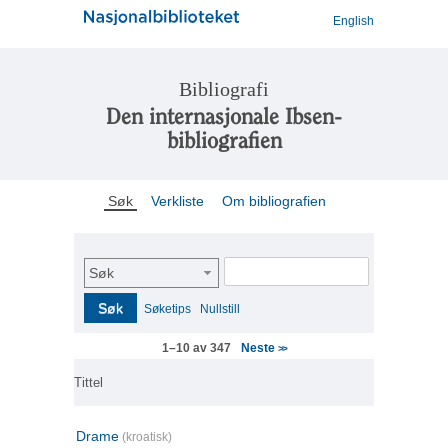
English
Bibliografi
Den internasjonale Ibsen-
bibliografien
Søk
Verkliste
Om bibliografien
Søk
Søk
Søketips
Nullstill
Neste
1–10 av 347
>>
Tittel
Drame
(kroatisk)