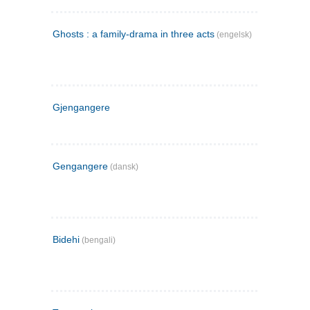
Ghosts : a family-drama in three acts
(engelsk)
Gjengangere
Gengangere
(dansk)
Bidehi
(bengali)