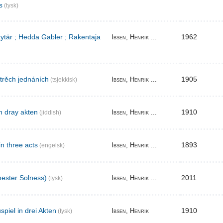
s
(tysk)
 tytär ; Hedda Gabler ; Rakentaja
1962
Ibsen, Henrik ...
 trěch jednáních
1905
Ibsen, Henrik ...
(tsjekkisk)
n dray akten
1910
Ibsen, Henrik ...
(jiddish)
in three acts
1893
Ibsen, Henrik ...
(engelsk)
ester Solness)
2011
Ibsen, Henrik ...
(tysk)
piel in drei Akten
1910
Ibsen, Henrik
(tysk)