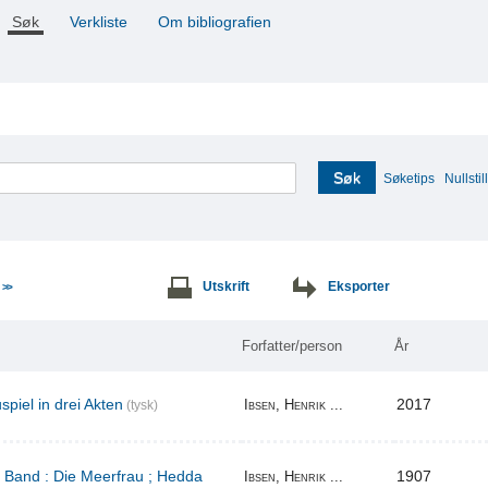
Søk
Verkliste
Om bibliografien
Søk
Søketips
Nullstill
e
Utskrift
Eksporter
>>
Forfatter/person
År
piel in drei Akten
2017
Ibsen, Henrik ...
(tysk)
r Band : Die Meerfrau ; Hedda
1907
Ibsen, Henrik ...