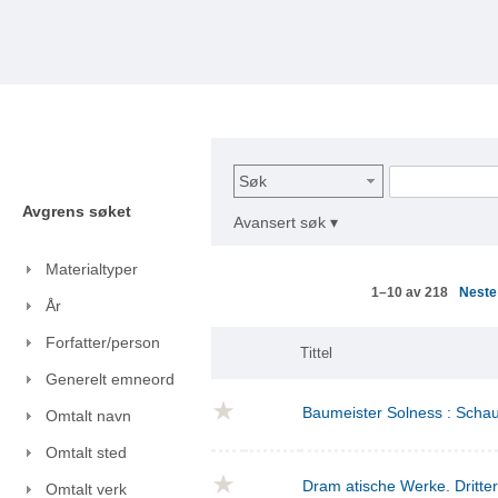
Søk
Avgrens søket
Avansert søk ▾
Materialtyper
Nest
1–10 av 218
År
Forfatter/person
Tittel
Generelt emneord
Baumeister Solness : Schaus
Omtalt navn
Omtalt sted
Dram atische Werke. Dritte
Omtalt verk