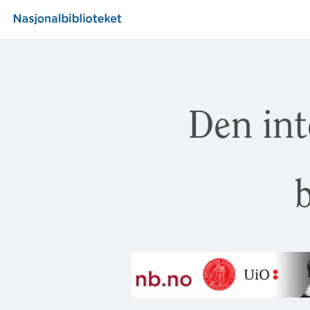
Den int
b