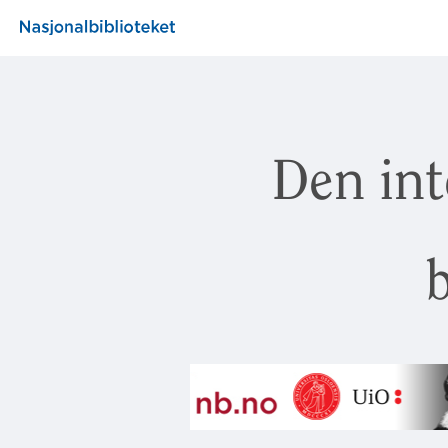
Den int
b