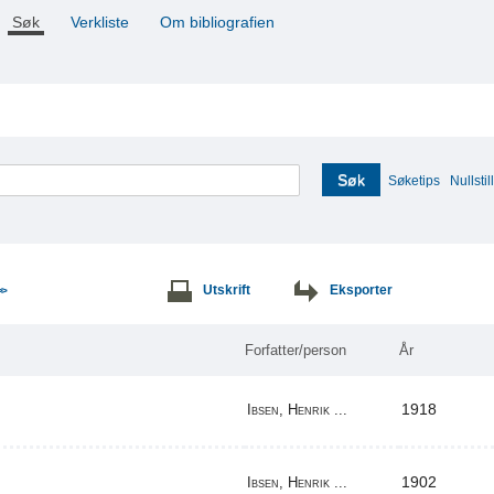
Søk
Verkliste
Om bibliografien
Søk
Søketips
Nullstill
Utskrift
Eksporter
>>
Forfatter/person
År
1918
Ibsen, Henrik ...
1902
Ibsen, Henrik ...