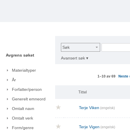
Søk
Avgrens søket
Avansert søk ▾
Materialtyper
Neste
1–10 av 69
År
Forfatter/person
Tittel
Generelt emneord
Terje Viken
(engelsk)
Omtalt navn
Omtalt verk
Terje Vigen
(engelsk)
Form/genre