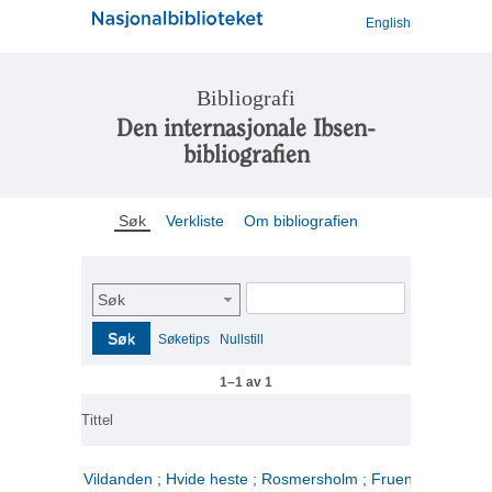
English
Bibliografi
Den internasjonale Ibsen-
bibliografien
Søk
Verkliste
Om bibliografien
Søk
Søk
Søketips
Nullstill
1–1 av 1
Tittel
Vildanden ; Hvide heste ; Rosmersholm ; Fruen fra havet