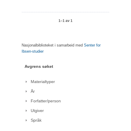
1–1 av 1
Nasjonalbiblioteket i samarbeid med
Senter for
Ibsen-studier
Avgrens søket
Materialtyper
År
Forfatter/person
Utgiver
Språk