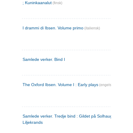
; Kuninkaanalut
(finsk)
I drammi di Ibsen. Volume primo
(italiensk)
Samlede verker. Bind I
The Oxford Ibsen. Volume I : Early plays
(engelsk)
Samlede verker. Tredje bind : Gildet på Solhaug ; Olaf
Liljekrands