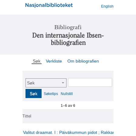
English
Bibliografi
Den internasjonale Ibsen-
bibliografien
Søk
Verkliste
Om bibliografien
Søk
Søk
Søketips
Nullstill
1–6 av 6
Tittel
Valitut draamat. I : Päiväkummun pidot ; Rakkauden kome