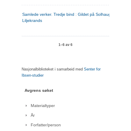
Samlede verker. Tredje bind : Gildet på Solhaug ; Olaf
Liljekrands
1–6 av 6
Nasjonalbiblioteket i samarbeid med
Senter for
Ibsen-studier
Avgrens søket
Materialtyper
År
Forfatter/person