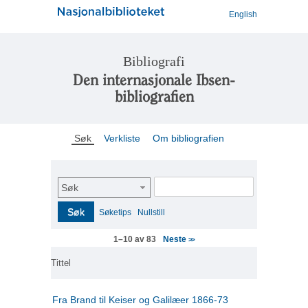
English
Bibliografi
Den internasjonale Ibsen-
bibliografien
Søk
Verkliste
Om bibliografien
Søk
Søk
Søketips
Nullstill
Neste
1–10 av 83
>>
Tittel
Fra Brand til Keiser og Galilæer 1866-73