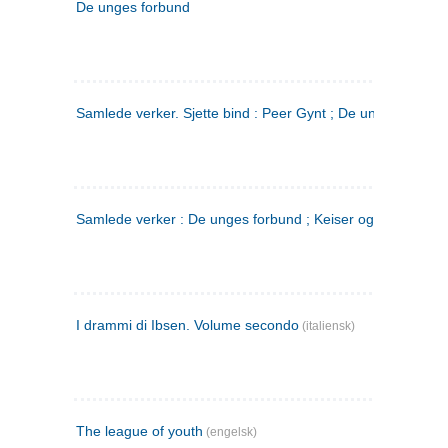
De unges forbund
Samlede verker. Sjette bind : Peer Gynt ; De unges Forbu
Samlede verker : De unges forbund ; Keiser og Galilæer. 3
I drammi di Ibsen. Volume secondo
(italiensk)
The league of youth
(engelsk)