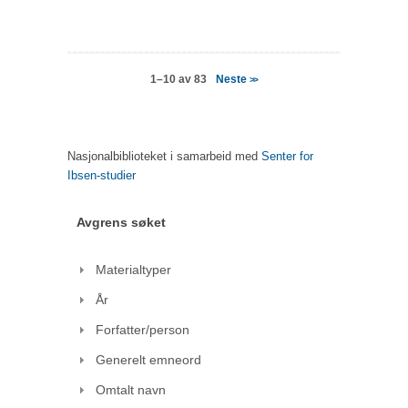
Neste
1–10 av 83
>>
Nasjonalbiblioteket i samarbeid med
Senter for
Ibsen-studier
Avgrens søket
Materialtyper
År
Forfatter/person
Generelt emneord
Omtalt navn