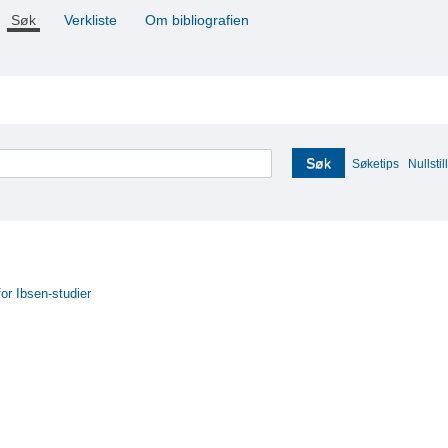
Søk
Verkliste
Om bibliografien
Søk
Søketips
Nullstill
for Ibsen-studier