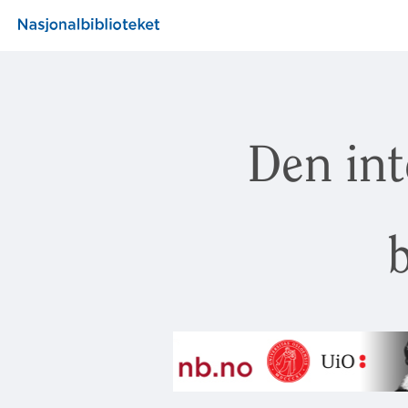
Den int
b