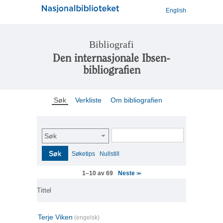
English
Bibliografi
Den internasjonale Ibsen-
bibliografien
Søk
Verkliste
Om bibliografien
Søk
Søk
Søketips
Nullstill
Neste
1–10 av 69
>>
Tittel
Terje Viken
(engelsk)