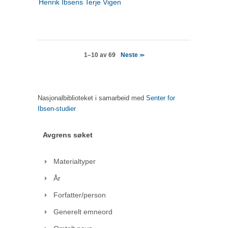
Henrik Ibsens Terje Vigen
Neste
1–10 av 69
>>
Nasjonalbiblioteket i samarbeid med
Senter for
Ibsen-studier
Avgrens søket
Materialtyper
År
Forfatter/person
Generelt emneord