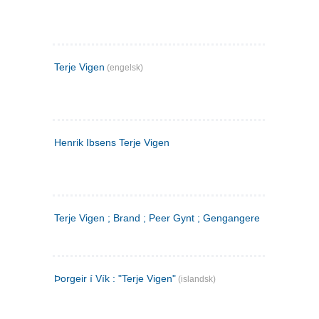
Terje Vigen
(engelsk)
Henrik Ibsens Terje Vigen
Terje Vigen ; Brand ; Peer Gynt ; Gengangere
Þorgeir í Vík : "Terje Vigen"
(islandsk)