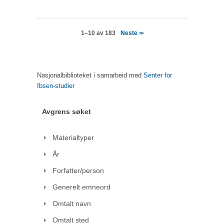
Neste
1–10 av 183
>>
Nasjonalbiblioteket i samarbeid med
Senter for
Ibsen-studier
Avgrens søket
Materialtyper
År
Forfatter/person
Generelt emneord
Omtalt navn
Omtalt sted