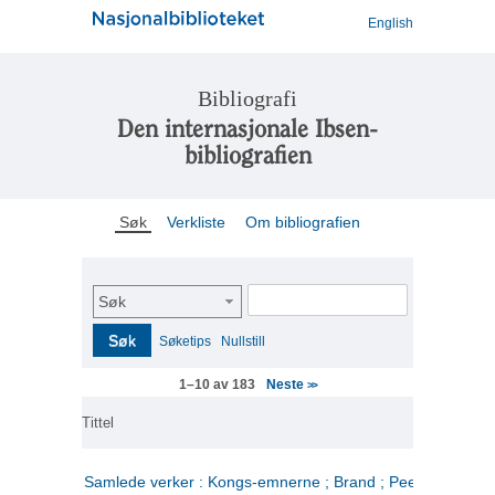
English
Bibliografi
Den internasjonale Ibsen-
bibliografien
Søk
Verkliste
Om bibliografien
Søk
Søk
Søketips
Nullstill
Neste
1–10 av 183
>>
Tittel
Samlede verker : Kongs-emnerne ; Brand ; Peer Gynt. 2