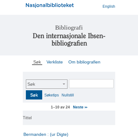
English
Bibliografi
Den internasjonale Ibsen-
bibliografien
Søk
Verkliste
Om bibliografien
Søk
Søk
Søketips
Nullstill
Neste
1–10 av 24
>>
Tittel
Bermanden : (ur Digte)