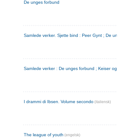
De unges forbund
Samlede verker. Sjette bind : Peer Gynt ; De unges Forbu
Samlede verker : De unges forbund ; Keiser og Galilæer. 3
I drammi di Ibsen. Volume secondo
(italiensk)
The league of youth
(engelsk)