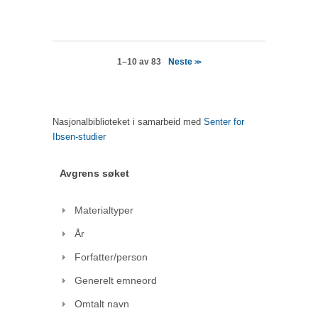
Neste
1–10 av 83
>>
Nasjonalbiblioteket i samarbeid med
Senter for
Ibsen-studier
Avgrens søket
Materialtyper
År
Forfatter/person
Generelt emneord
Omtalt navn