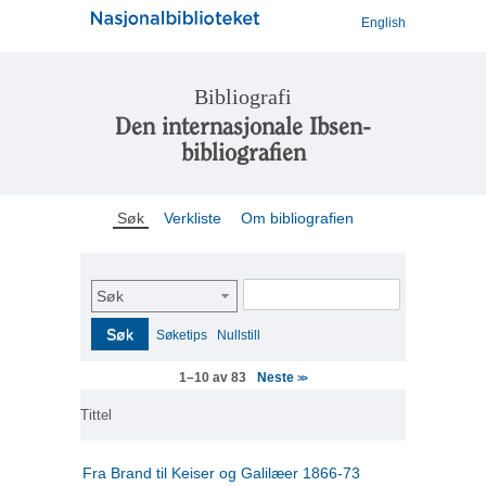
English
Bibliografi
Den internasjonale Ibsen-
bibliografien
Søk
Verkliste
Om bibliografien
Søk
Søk
Søketips
Nullstill
Neste
1–10 av 83
>>
Tittel
Fra Brand til Keiser og Galilæer 1866-73