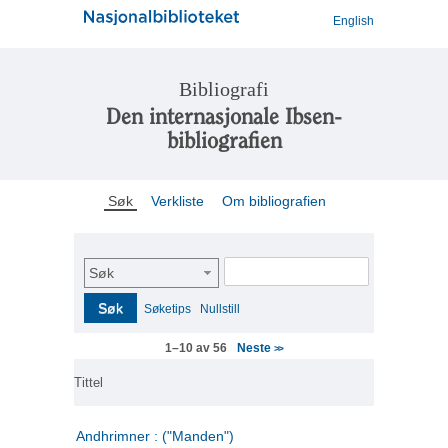
English
Bibliografi
Den internasjonale Ibsen-
bibliografien
Søk
Verkliste
Om bibliografien
Søk
Søk
Søketips
Nullstill
Neste
1–10 av 56
>>
Tittel
Andhrimner : ("Manden")