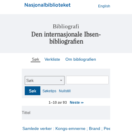
English
Bibliografi
Den internasjonale Ibsen-
bibliografien
Søk
Verkliste
Om bibliografien
Søk
Søk
Søketips
Nullstill
Neste
1–10 av 93
>>
Tittel
Samlede verker : Kongs-emnerne ; Brand ; Peer Gynt. 2