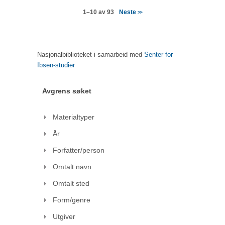
Neste
1–10 av 93
>>
Nasjonalbiblioteket i samarbeid med
Senter for
Ibsen-studier
Avgrens søket
Materialtyper
År
Forfatter/person
Omtalt navn
Omtalt sted
Form/genre
Utgiver