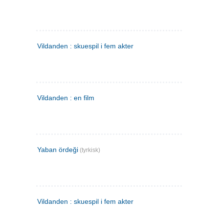
Vildanden : skuespil i fem akter
Vildanden : en film
Yaban ördeği
(tyrkisk)
Vildanden : skuespil i fem akter