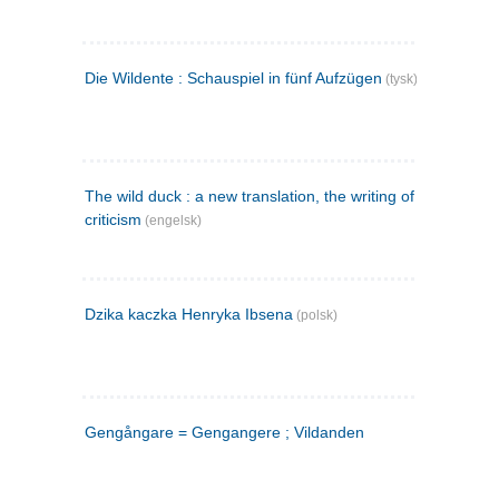
Die Wildente : Schauspiel in fünf Aufzügen
(tysk)
The wild duck : a new translation, the writing of the play,
criticism
(engelsk)
Dzika kaczka Henryka Ibsena
(polsk)
Gengångare = Gengangere ; Vildanden