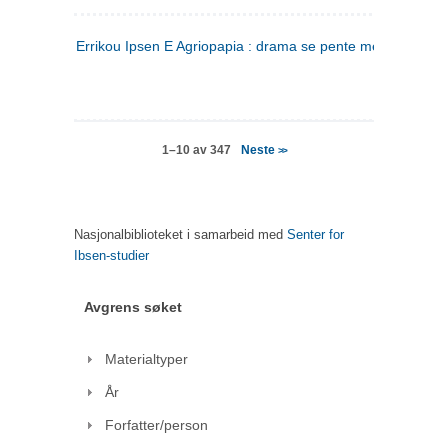
Errikou Ipsen E Agriopapia : drama se pente mere
(gresk)
Neste
1–10 av 347
>>
Nasjonalbiblioteket i samarbeid med
Senter for
Ibsen-studier
Avgrens søket
Materialtyper
År
Forfatter/person