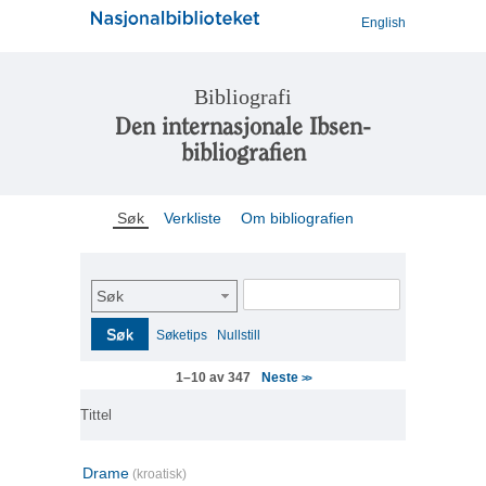
English
Bibliografi
Den internasjonale Ibsen-
bibliografien
Søk
Verkliste
Om bibliografien
Søk
Søk
Søketips
Nullstill
Neste
1–10 av 347
>>
Tittel
Drame
(kroatisk)