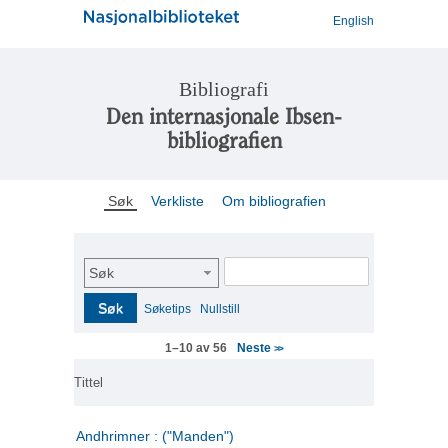
English
Bibliografi
Den internasjonale Ibsen-
bibliografien
Søk
Verkliste
Om bibliografien
Søk
Søk
Søketips
Nullstill
Neste
1–10 av 56
>>
Tittel
Andhrimner : ("Manden")