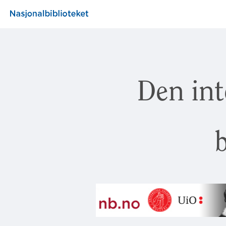
Den int
b