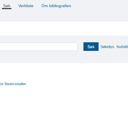
Søk
Verkliste
Om bibliografien
Søk
Søketips
Nullstill
for Ibsen-studier