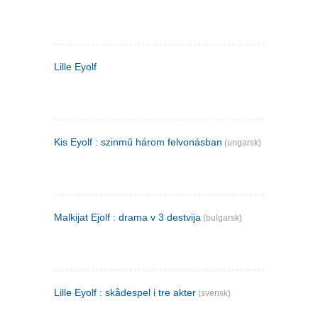
Lille Eyolf
Kis Eyolf : szinmű három felvonásban
(ungarsk)
Malkijat Ejolf : drama v 3 destvija
(bulgarsk)
Lille Eyolf : skådespel i tre akter
(svensk)