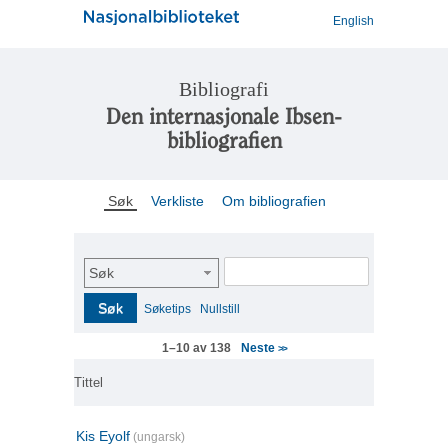
English
Bibliografi
Den internasjonale Ibsen-
bibliografien
Søk
Verkliste
Om bibliografien
Søk
Søk
Søketips
Nullstill
Neste
1–10 av 138
>>
Tittel
Kis Eyolf
(ungarsk)