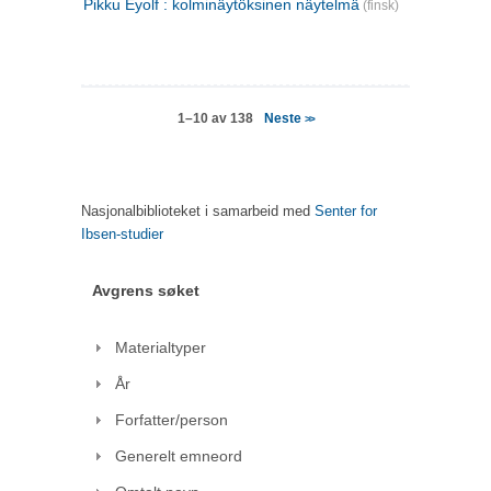
Pikku Eyolf : kolminäytöksinen näytelmä
(finsk)
Neste
1–10 av 138
>>
Nasjonalbiblioteket i samarbeid med
Senter for
Ibsen-studier
Avgrens søket
Materialtyper
År
Forfatter/person
Generelt emneord