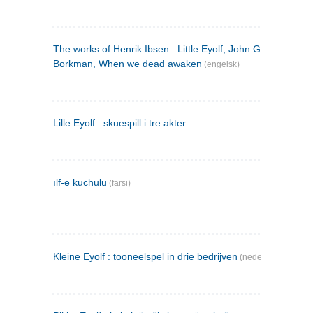
The works of Henrik Ibsen : Little Eyolf, John Gabriel
Borkman, When we dead awaken
(engelsk)
Lille Eyolf : skuespill i tre akter
īlf-e kuchūlū
(farsi)
Kleine Eyolf : tooneelspel in drie bedrijven
(nederlandsk)